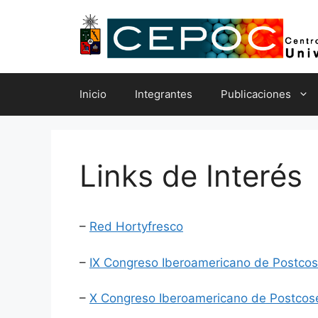
Saltar
al
contenido
Inicio
Integrantes
Publicaciones
Links de Interés
–
Red Hortyfresco
–
IX Congreso Iberoamericano de Postco
–
X Congreso Iberoamericano de Postcos