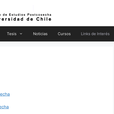
Tesis
Noticias
Cursos
Links de Interés
secha
echa