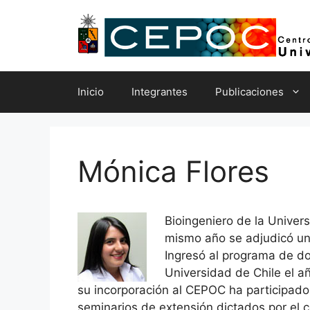
Saltar
al
contenido
Inicio
Integrantes
Publicaciones
Mónica Flores
Bioingeniero de la Unive
mismo año se adjudicó un 
Ingresó al programa de do
Universidad de Chile el a
su incorporación al CEPOC ha participado
seminarios de extensión dictados por el 