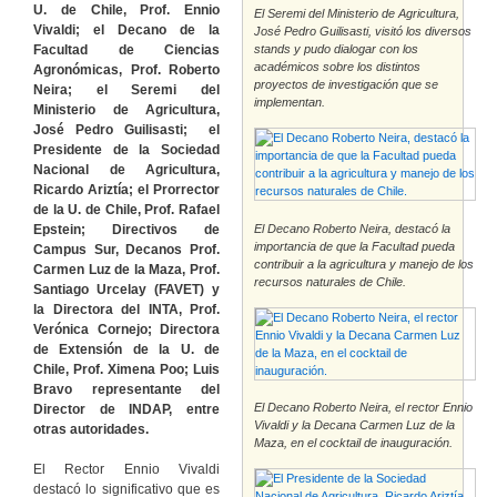
U. de Chile, Prof. Ennio
El Seremi del Ministerio de Agricultura,
Vivaldi; el Decano de la
José Pedro Guilisasti, visitó los diversos
Facultad de Ciencias
stands y pudo dialogar con los
académicos sobre los distintos
Agronómicas, Prof. Roberto
proyectos de investigación que se
Neira; el Seremi del
implementan.
Ministerio de Agricultura,
José Pedro Guilisasti; el
Presidente de la Sociedad
Nacional de Agricultura,
Ricardo Ariztía; el Prorrector
de la U. de Chile, Prof. Rafael
Epstein; Directivos de
El Decano Roberto Neira, destacó la
importancia de que la Facultad pueda
Campus Sur, Decanos Prof.
contribuir a la agricultura y manejo de los
Carmen Luz de la Maza, Prof.
recursos naturales de Chile.
Santiago Urcelay (FAVET) y
la Directora del INTA, Prof.
Verónica Cornejo; Directora
de Extensión de la U. de
Chile, Prof. Ximena Poo; Luis
Bravo representante del
El Decano Roberto Neira, el rector Ennio
Director de INDAP, entre
Vivaldi y la Decana Carmen Luz de la
otras autoridades.
Maza, en el cocktail de inauguración.
El Rector Ennio Vivaldi
destacó lo significativo que es