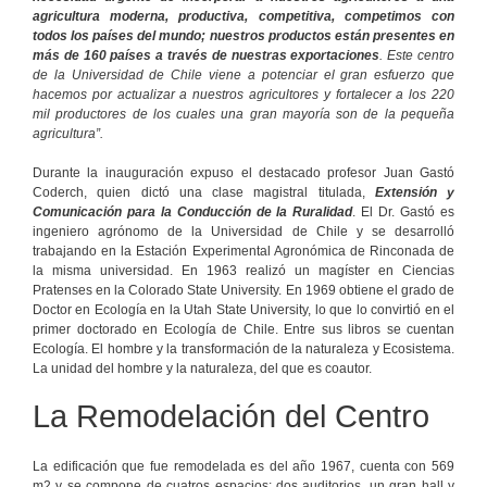
agricultura moderna, productiva, competitiva, competimos con
todos los países del mundo; nuestros productos están presentes en
más de 160 países a través de nuestras exportaciones
. Este centro
de la Universidad de Chile viene a potenciar el gran esfuerzo que
hacemos por actualizar a nuestros agricultores y fortalecer a los 220
mil productores de los cuales una gran mayoría son de la pequeña
agricultura”.
Durante la inauguración expuso el destacado profesor Juan Gastó
Coderch, quien dictó una clase magistral titulada,
Extensión y
Comunicación para la Conducción de la Ruralidad
. El Dr. Gastó es
ingeniero agrónomo de la Universidad de Chile y se desarrolló
trabajando en la Estación Experimental Agronómica de Rinconada de
la misma universidad. En 1963 realizó un magíster en Ciencias
Pratenses en la Colorado State University. En 1969 obtiene el grado de
Doctor en Ecología en la Utah State University, lo que lo convirtió en el
primer doctorado en Ecología de Chile. Entre sus libros se cuentan
Ecología. El hombre y la transformación de la naturaleza y Ecosistema.
La unidad del hombre y la naturaleza, del que es coautor.
La Remodelación del Centro
La edificación que fue remodelada es del año 1967, cuenta con 569
m2 y se compone de cuatros espacios; dos auditorios, un gran hall y