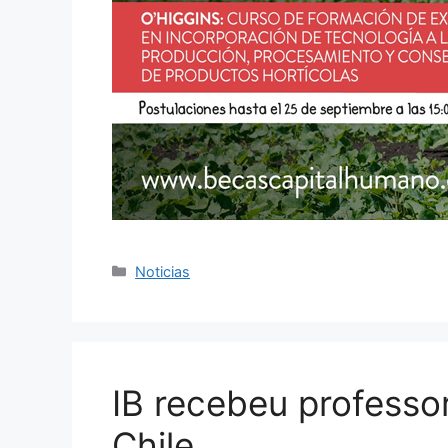
Categorías
Noticias
IB recebeu professo
Chile