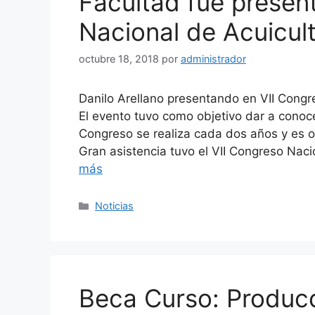
Facultad fue presen
Nacional de Acuicul
octubre 18, 2018
por
administrador
Danilo Arellano presentando en VII Congre
El evento tuvo como objetivo dar a conoce
Congreso se realiza cada dos años y es o
Gran asistencia tuvo el VII Congreso Naci
más
Categorías
Noticias
Beca Curso: Producc