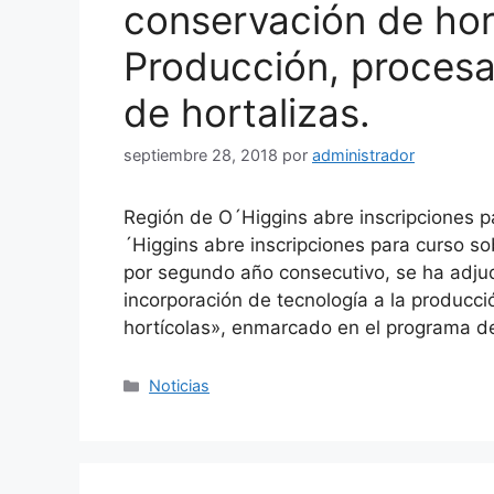
conservación de hor
Producción, proces
de hortalizas.
septiembre 28, 2018
por
administrador
Región de O´Higgins abre inscripciones p
´Higgins abre inscripciones para curso so
por segundo año consecutivo, se ha adju
incorporación de tecnología a la producc
hortícolas», enmarcado en el programa 
Categorías
Noticias