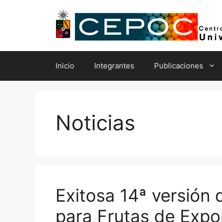
Saltar
al
contenido
Inicio
Integrantes
Publicaciones
Noticias
Exitosa 14ª versión
para Frutas de Expo